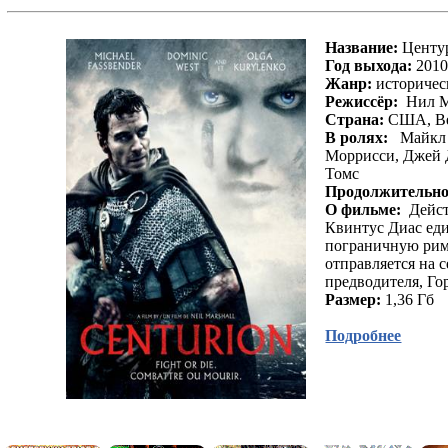
Zone
Подарок / Echelon Conspiracy
300 спартанцев / 300
Название:
Центур
Зима замерзших надежд / Winter of Frozen
Год выхода:
201
Dreams
Жанр:
историчес
У края воды / Water's Edge
Режиссёр:
Нил Ма
Мисс Марпл: Ответ знает Эванс / Marple: Why
Страна:
США, Ве
Didn't They Ask Evans?
В ролях:
Майкл Ф
Неуловимый / Anthony Zimmer
Моррисси, Джей 
Черная орхидея / The Black Dahlia
Томс
Внутри / A l' interieur
Продолжительно
Шоу Трумана / The Truman Show
О фильме:
Дейст
Скептик / The Skeptic
Квинтус Диас еди
Сокровище / Precious
пограничную рим
Пер Гюнт / Peer Gynt
отправляется на 
О чем говорят мужчины
предводителя, Го
Дикие травы / Les herbes folles
Размер:
1,36 Гб
Дети Хуанг Ши / The Children of Huang Shi
Отступники / The Departed
Подробнее
Поедатели пирожных / The Cake Eaters
И пришел он / The Visitation
Бессмертные души / Soul Survivors
Черепа / The Skulls
Звонок 2 / The Ring Two
Пульс / Pulse