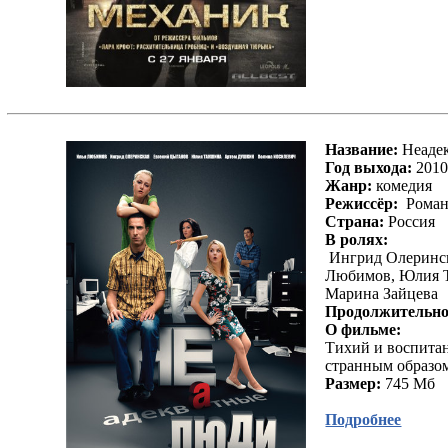
Секрет в их глазах / The Secret in Their Eyes
12 друзей Оушена / Ocean's Twelve
9 / Nine
Бесподобный мистер Фокс / Fantastic Mr. Fox
Девять / Nine
Сумасшедшее сердце / Crazy Heart
Рок в летнем лагере / Camp Rock
Без улик / Sans laisser de traces
Название:
Неаде
Теккен / Tekken
Год выхода:
201
Пианино / The Piano
Жанр:
комедия
Ларс и настоящая девушка / Lars and the Real
Режиссёр:
Роман
Girl
Страна:
Россия
Повелитель бури / The Hurt Locker
В ролях:
Майкл Клейтон / Michael Clayton
Ингрид Олеринск
Яркая звезда / Bright Star
Любимов, Юлия Т
Черная смерть / Black Death
Марина Зайцева
Супергеройское кино / Superhero Movie
Продолжительно
Стэн Хельсинг / Stan Helsing
О фильме:
Очень испанское кино / Spanish Movie
Тихий и воспитан
Серьезный Человек / A Serious Man
странным образом
Тайны и ложь / Secrets and Lies
Размер:
745 Мб
Тривиальное Чтиво /Plump Fiction
Париж / Paris
Подробнее
Убийца внутри меня / The Killer Inside Me
Призрак / The Ghost Writer