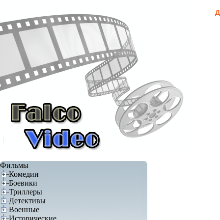
Д
Фильмы
Комедии
Боевики
Триллеры
Детективы
Военные
Исторические