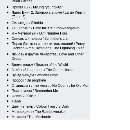
Pearl Earring
Приказ 027 / Myung ryoung-027
Ларго Винч 2: Заговор в Бирме / Largo Winch
(Tome 2)
Сильмидо / Silmido
71: В огне / 71 into the fire / Pohwasogeuro
Я – Четвертый / I Am Number Four
Список Шиндлера / Schindler's List
Перси Джексон и похититель молний / Percy
Jackson & the Olympians: The Lightning Thief
Любовь и другие лекарства / Love and Other
Drugs
Время ведьм / Season of the Witcht
Зелёный Шершень / The Green Hornet
Вундеркинды / Wonder Boys
Пророк / Un prophete
Старикам тут не место / No Country for Old Men
Помни меня / Remember Me
Флика 2 / Flicka 2
Жара
Цвет из тьмы / Colour from the Dark
Метеоидиот / The Rainbowmaker
Механик / The Mechanic
Бен Гур / Ben Hur
Клуб «Завтрак»/The Breakfast Club