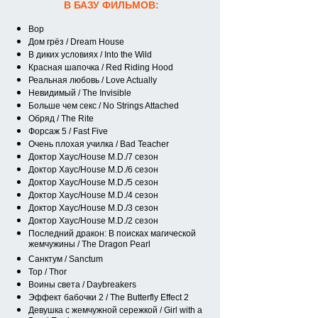
В БАЗУ ФИЛЬМОВ:
Вор
Дом грёз / Dream House
В диких условиях / Into the Wild
Красная шапочка / Red Riding Hood
Реальная любовь / Love Actually
Невидимый / The Invisible
Больше чем секс / No Strings Attached
Обряд / The Rite
Форсаж 5 / Fast Five
Очень плохая училка / Bad Teacher
Доктор Хаус/House M.D./7 сезон
Доктор Хаус/House M.D./6 сезон
Доктор Хаус/House M.D./5 сезон
Доктор Хаус/House M.D./4 сезон
Доктор Хаус/House M.D./3 сезон
Доктор Хаус/House M.D./2 сезон
Последний дракон: В поисках магической
жемчужины / The Dragon Pearl
Санктум / Sanctum
Тор / Thor
Воины света / Daybreakers
Эффект бабочки 2 / The Butterfly Effect 2
Девушка с жемчужной сережкой / Girl with a