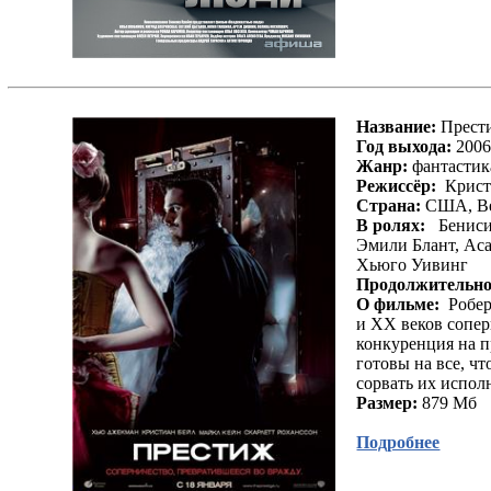
Сумерки. Сага. Затмение / The Twilight Saga:
Eclipse
Что скрывает ложь / What Lies Beneath
Скины / Romper Stomper
Скин / Skin
Пария / Pariah
Название:
Прести
Дом-монстр / Monster House
Год выхода:
200
Контакт / Contact
Жанр:
фантастик
Беовульф / Beowulf
Режиссёр:
Кристо
Американская история Х / American History X
Страна:
США, Ве
Александр / Alexander
В ролях:
Бенисио
Шпионские игры/Spy Game
Эмили Блант, Аса
Пристрели их / Shoot 'Em Up
Хьюго Уивинг
Расплата / Payback
Продолжительно
Знамение / Knowing
О фильме:
Робер
Железный человек / Iron Man
и XX веков сопер
Белый плен / Eight Below
конкуренция на п
Святые из трущоб / The Boondock Saints
готовы на все, ч
Три икса 2: Новый уровень / xXx: The Next Level
сорвать их исполн
Такси 2 / Taxi 2
Размер:
879 Мб
Неудержимые/Steal
Побег
Подробнее
За линией врага: Колумбия / Behind Enemy
Lines: Colombia