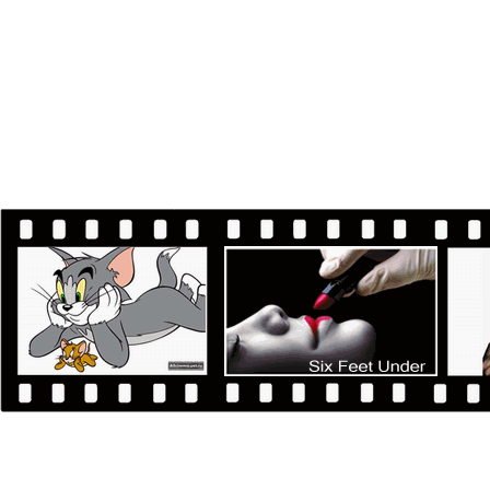
Воспитание чувств
Шестое чувство
Буки
Почтальон
Эй, Арнольд!
Ёлки
Человек с бульвара Капуцинов
Декстер/Dexter 5 сезон (1-12)
Город воров / The Town
Зимняя война / Talvisota
Мальчики-налетчики / Takers
Социальная сеть / The Social Network
Пианист / The Pianist
Парадокс / Paradox
Оливер Твист / Oliver Twist
Три дня на побег / The Next Three Days
Моби Дик / Moby Dick
Китайский квартал / Chinatown
В поисках Санта Лапуса / The Search for Santa
Paws
Скайлайн / Skyline
Девушка, которая взрывала воздушные замки /
Luftslottet som sprangdes
Хроники Нарнии: Покоритель Зари / The
Chronicles of Narnia: The Voyage of the Dawn