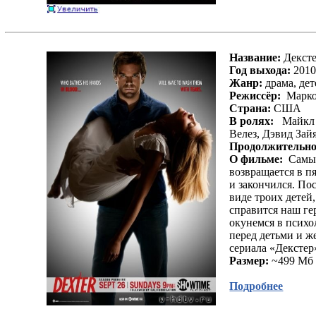
Лара Крофт: Расхитительница гробниц / Lara
Croft: Tomb Raider
Покорители вершин / Snow Winter
Щепка / Sliver
Сафари / Safari
Название:
Дексте
Королева Славян / The Pagan Queen
Год выхода:
201
Посланник / The Messenger
Жанр:
драма, дет
Жемчужина Нила / The Jewel of the Nile
Режиссёр:
Марко
Изгой / Cast Away
Страна:
США
Кровавый алмаз / Blood Diamond
В ролях:
Майкл Х
Вокруг света за 80 дней / Around the World in 80
Велез, Дэвид Зай
Days
Продолжительно
Игра по-крупному/War, Inc.
О фильме:
Самый
Особо опасен / Wanted
возвращается в пя
Заложница / Taken
и закончился. По
Беги без оглядки / Running Scared
виде троих детей
Запретная любовь / The Edge of Love
справится наш ге
Приговоренные / The Condemned
окунемся в психо
Барракуда/Barracuda
перед детьми и ж
12 раундов / 12 Rounds
сериала «Декстер»
Вальгалла: Сага о викинге / Valhalla Rising
Размер:
~499 Мб
История Странного Подростка / Teenage
Dirtbag
Подробнее
Меткий стрелок / Straight Shooter
Каратель: Территория войны / Punisher: War