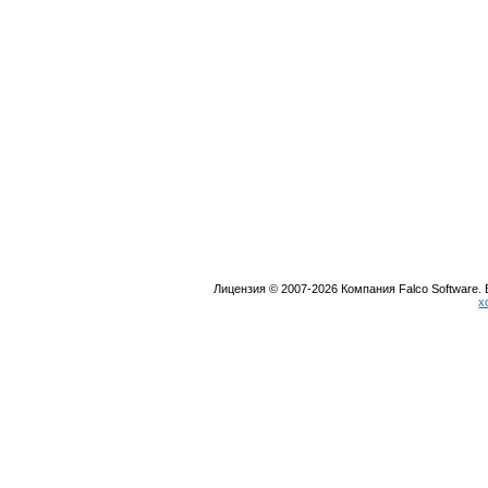
The Best Game -
Закажи песню у
Лучшее
Web Forum
Enjoy!
МАШАНИ!!!
Продвижение
Reader!
Сайтов!
Лицензия © 2007-2026 Компания Falco Software.
х