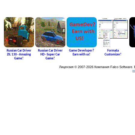
Russian Car Driver
Russian Car Driver
Game Developer?
Formata
ZIL 130 - Amazing
HD - Super Car
Earn with us!
Customizer!
Game!
Game!
Лицензия © 2007-2026 Компания Falco Software.
х