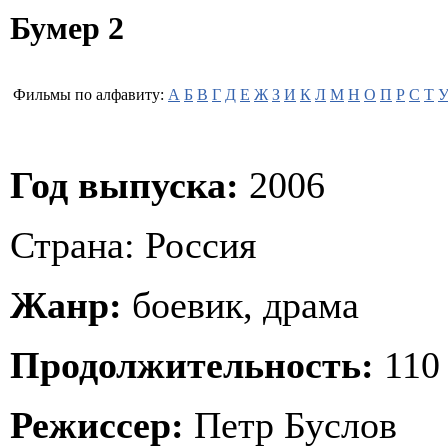
Бумер 2
Фильмы по алфавиту:
А
Б
В
Г
Д
Е
Ж
З
И
К
Л
М
Н
О
П
Р
С
Т
Год выпуска:
2006
Страна: Россия
Жанр:
боевик, драма
Продолжительность:
110
Режиссер:
Петр Буслов