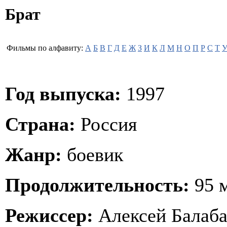
Брат
Фильмы по алфавиту:
А
Б
В
Г
Д
Е
Ж
З
И
К
Л
М
Н
О
П
Р
С
Т
Год выпуска:
1997
Страна:
Россия
Жанр:
боевик
Продолжительность:
95 
Режиссер:
Алексей Балаб