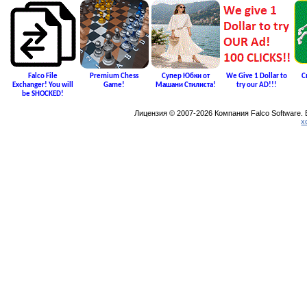
Falco File
Premium Chess
Супер Юбки от
We Give 1 Dollar to
С
Exchanger! You will
Game!
Машани Стилиста!
try our AD!!!
be SHOCKED!
Лицензия © 2007-2026 Компания Falco Software.
х