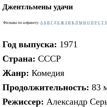
Джентльмены удачи
Фильмы по алфавиту:
А
Б
В
Г
Д
Е
Ж
З
И
К
Л
М
Н
О
П
Р
С
Т
Год выпуска:
1971
Страна:
СССР
Жанр:
Комедия
Продолжительность:
83 
Режиссер:
Александр Сер