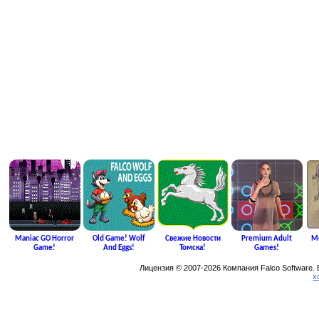
Maniac GO Horror
Old Game! Wolf
Свежие Новости
Premium Adult
Me
Game!
And Eggs!
Томска!
Games!
Лицензия © 2007-2026 Компания Falco Software.
х