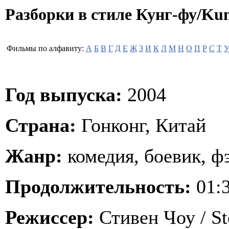
Разборки в стиле Кунг-фу/Kun
Фильмы по алфавиту:
А
Б
В
Г
Д
Е
Ж
З
И
К
Л
М
Н
О
П
Р
С
Т
Год выпуска:
2004
Страна:
Гонконг, Китай
Жанр:
комедия, боевик, ф
Продолжительность:
01:3
Режиссер:
Стивен Чоу / S