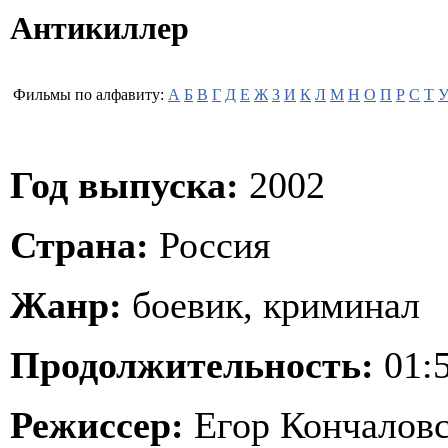
Антикиллер
Фильмы по алфавиту:
А
Б
В
Г
Д
Е
Ж
З
И
К
Л
М
Н
О
П
Р
С
Т
Год выпуска:
2002
Страна:
Россия
Жанр:
боевик, криминал
Продолжительность:
01:5
Режиссер:
Егор Кончалов