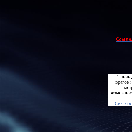
Ссылк
Ты попа
врагов 
выст
возможнос
Скачать