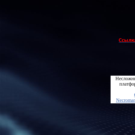
Ссылк
Несложны
платфо
Necroman