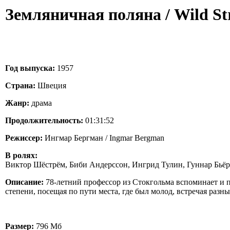
Земляничная поляна / Wild Str
Год выпуска:
1957
Страна:
Швеция
Жанр:
драма
Продолжительность:
01:31:52
Режиссер:
Ингмар Бергман / Ingmar Bergman
В ролях:
Виктор Шёстрём, Биби Андерссон, Ингрид Тулин, Гуннар Бьё
Описание:
78-летний профессор из Стокгольма вспоминает и п
степени, посещая по пути места, где был молод, встречая раз
Размер:
796 Мб