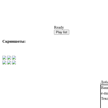
Ready
Скриншоты:
Доба
Ваш
e-ma
Тек