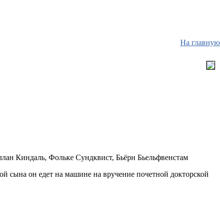
На главную
лан Киндаль, Фольке Сундквист, Бьёрн Бьельфвенстам
ой сына он едет на машине на вручение почетной докторской