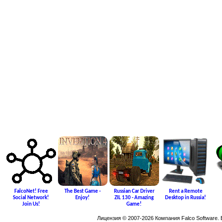
FalcoNet! Free
The Best Game -
Russian Car Driver
Rent a Remote
Social Network!
Enjoy!
ZIL 130 - Amazing
Desktop in Russia!
Join Us!
Game!
Лицензия © 2007-2026 Компания Falco Software.