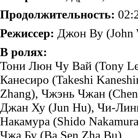
Продолжительность:
02:
Режиссер:
Джон Ву (John
В ролях:
Тони Люн Чу Вай (Tony Le
Канесиро (Takeshi Kaneshi
Zhang), Чжэнь Чжан (Chen
Джан Ху (Jun Hu), Чи-Линг
Накамура (Shido Nakamura
Чжа Бу (Ba Sen Zha Bu)