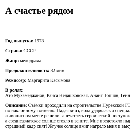
А счастье рядом
Год выпуска:
1978
Страна:
СССР
Жанр:
мелодрама
Продолжительность:
82 мин
Режиссер:
Маргарита Касымова
В ролях:
Ато Мухамеджанов, Раиса Недашковская, Анаит Топчян, Ген
Описание:
Съёмки проходили на строительстве Нурекской ГЭ
по наклонному тоннелю. Падая вниз, вода ударялась о специа
живописном месте решили запечатлеть героический поступок 
а среднеазиатское солнце стояло в зените. Мне предстояло ны
страшный кадр снят! Жгучее солнце вмиг нагрело меня и выс