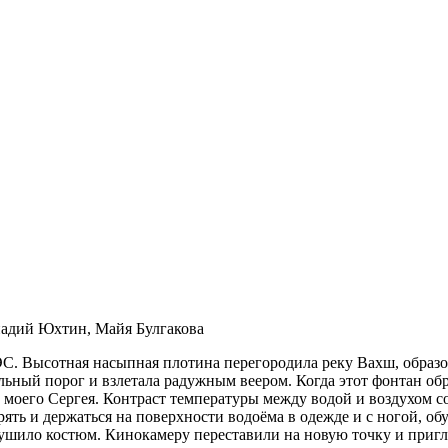
надий Юхтин, Майя Булгакова
С. Высотная насыпная плотина перегородила реку Вахш, образ
льный порог и взлетала радужным веером. Когда этот фонтан обр
моего Сергея. Контраст температуры между водой и воздухом сос
рять и держаться на поверхности водоёма в одежде и с ногой, об
ушило костюм. Кинокамеру переставили на новую точку и пригл