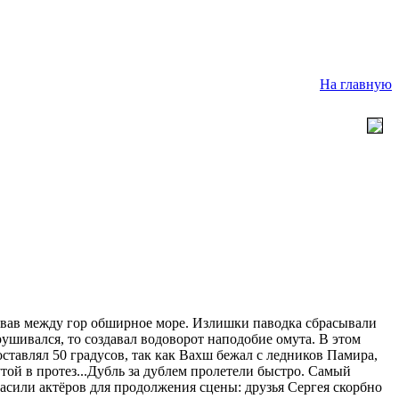
На главную
овав между гор обширное море. Излишки паводка сбрасывали
ушивался, то создавал водоворот наподобие омута. В этом
тавлял 50 градусов, так как Вахш бежал с ледников Памира,
утой в протез...Дубль за дублем пролетели быстро. Самый
асили актёров для продолжения сцены: друзья Сергея скорбно