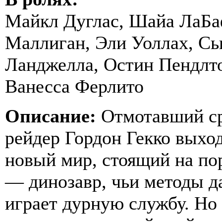
Майкл Дуглас, Шайа ЛаБа
Маллиган, Эли Уоллах, Сь
Ланджелла, Остин Пендлт
Ванесса Ферлито
Описание:
Отмотавший ср
рейдер Гордон Гекко выхо
новый мир, стоящий на по
— динозавр, чьи методы да
играет дурную службу. Но