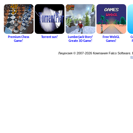
Premium Chess
Torrent sun!
Lumberjack Story!
Free WebGL
C
Game!
Greate 3D Game!
Games!
Лицензия © 2007-2026 Компания Falco Software.
х