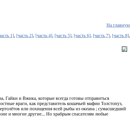
На главную
часть 1]
,
[часть 2]
,
[часть 4]
,
[часть 5]
,
[часть 6]
,
[часть 7]
,
[часть 8]
,
, Гайки и Вжика, которые всегда готовы отправиться
остные враги, как представитель кошачьей мафии Толстопуз,
ертолётов или похищения всей рыбы из океана ; сумасшедший
поне и многие другие... Но храбрым спасателям любые