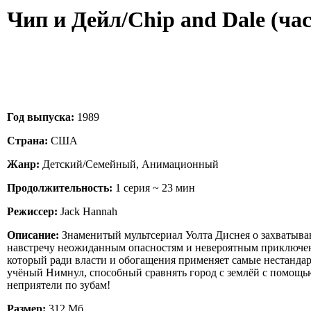
Чип и Дейл/Chip and Dale (част
Год выпуска:
1989
Страна:
США
Жанр:
Детский/Семейный, Анимационный
Продолжительность:
1 серия ~ 23 мин
Режиссер:
Jack Hannah
Описание:
Знаменитый мультсериал Уолта Диснея о захватываю
навстречу неожиданным опасностям и невероятным приключения
который ради власти и обогащения применяет самые нестанда
учёный Нимнул, способный сравнять город с землёй с помощью 
неприятели по зубам!
Размер:
312 Мб