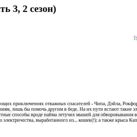
ь 3, 2 сезон)
[
щих приключениях отважных спасателей - Чипа, Дэйла, Рокфора
м, лишь бы помочь другим в беде. На их пути встают такие зл
ртные способы вроде найма летучих мышей для обворовывания в
электричества, выработанного из... кошек(!); а также крыса Ка