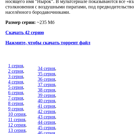
носящего имя "Нырок". В мультсериале показываются все «вз
столкновения с воздушными пиратами, под предводительством
населённого бородавочниками.
Размер серии:
~235 Мб
Скачать 42 серию
Нажмите, чтобы скачать торрент файл
1 серия
,
34 серия
,
2 серия
,
35 серия
,
3 серия
,
36 серия
,
4 серия
,
37 серия
,
5 серия
,
38 серия
,
6 серия
,
39 серия
,
7 серия
,
40 серия
,
8 серия
,
41 серия
,
9 серия
,
42 серия
,
10 серия
,
43 серия
,
11 серия
,
44 серия
,
12 серия
,
45 серия
,
13 серия
,
46 серия
,