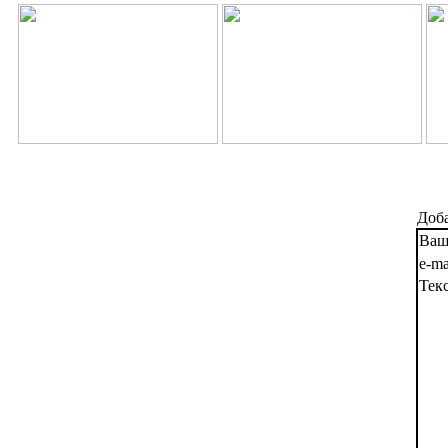
Доба
Ваш
e-ma
Тек