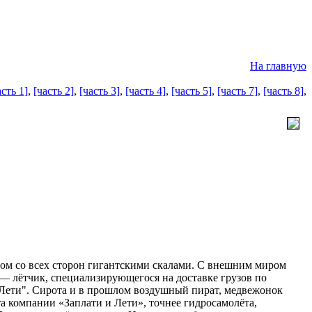
На главную
асть 1]
,
[часть 2]
,
[часть 3]
,
[часть 4]
,
[часть 5]
,
[часть 7]
,
[часть 8]
,
ом со всех сторон гигантскими скалами. С внешним миром
 — лётчик, специализирующегося на доставке грузов по
 Лети". Сирота и в прошлом воздушный пират, медвежонок
а компании «Заплати и Лети», точнее гидросамолёта,