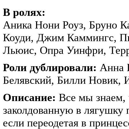
В ролях:
Аника Нони Роуз, Бруно К
Коуди, Джим Каммингс, П
Льюис, Опра Уинфри, Тер
Роли дублировали:
Анна Б
Белявский, Билли Новик, 
Описание:
Все мы знаем, 
заколдованную в лягушку п
если переодетая в принце