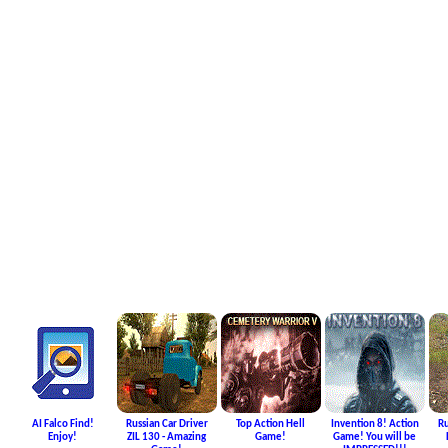
AI Falco Find!
Russian Car Driver
Top Action Hell
Invention 8! Action
Ru
Enjoy!
ZIL 130 - Amazing
Game!
Game! You will be