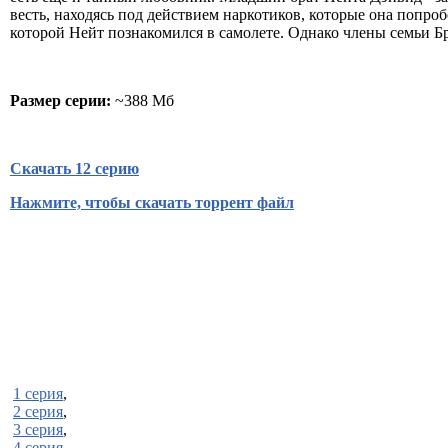
весть, находясь под действием наркотиков, которые она попро
которой Нейт познакомился в самолете. Однако члены семьи Б
Размер серии:
~388 Мб
Скачать 12 серию
Нажмите, чтобы скачать торрент файл
1 серия
,
2 серия
,
3 серия
,
4 серия
,