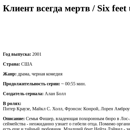
Клиент всегда мертв / Six feet 
Год выпуска:
2001
Страна:
США
Жанр:
драма, черная комедия
Продолжительность серии:
~ 00:55 мин.
Создатель сериала:
Алан Болл
В ролях:
Питер Краузе, Майкл С. Холл, Фрэнсис Конрой, Лорен Амброу
Описание:
Семья Фишер, владеющая похоронным бюро в Лос-Ан
сеймейства - неожиданно узнает о гибели отца. Помимо органи
есть еще и тайный любовник. Младший брат Нейта Дэйвид - з