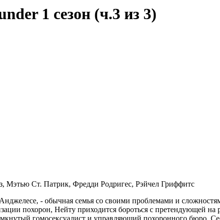
under 1 сезон (ч.3 из 3)
з, Мэтью Ст. Патрик, Фредди Родригес, Рэйчел Гриффитс
джелесе, - обычная семья со своими проблемами и сложностям
зации похорон, Нейту приходится бороться с претендующей на р
амкнутый гомосексуалист и управляющий похоронного бюро. Сес