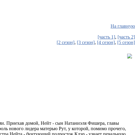
На главную
[часть 1]
,
[часть 2]
[2 сезон]
,
[3 сезон]
,
[4 сезон]
,
[5 сезон]
и. Приехав домой, Нейт - сын Натаниэля Фишера, главы
оль нового лидера матерью Рут, у которой, помимо прочего,
тра Нейта - бунтующий подросток Клэр - узнает печальную