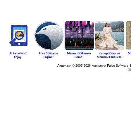
AI Falco Find!
Free 3D Game
Maniac GO Horror
Супер Юбки от
Me
Enjoy!
Engine!
Game!
Машани Стилиста!
Лицензия © 2007-2026 Компания Falco Software.
х