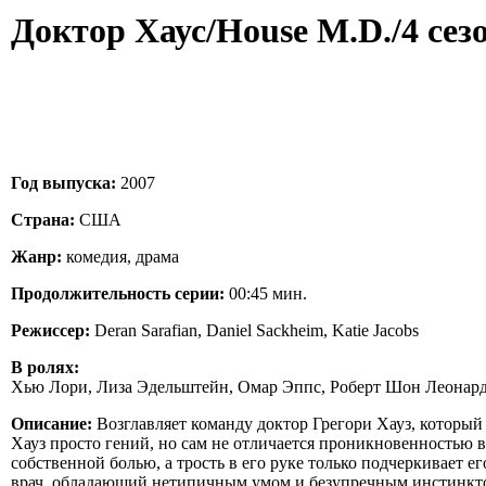
Доктор Хаус/House M.D./4 сез
Год выпуска:
2007
Страна:
США
Жанр:
комедия, драма
Продолжительность серии:
00:45 мин.
Режиссер:
Deran Sarafian, Daniel Sackheim, Katie Jacobs
В ролях:
Хью Лори, Лиза Эдельштейн, Омар Эппс, Роберт Шон Леонар
Описание:
Возглавляет команду доктор Грегори Хауз, который
Хауз просто гений, но сам не отличается проникновенностью в 
собственной болью, а трость в его руке только подчеркивает
врач, обладаюший нетипичным умом и безупречным инстинктом