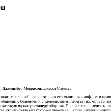
он
д, Дженнифер Моррисон, Джесси Спенсер
 ходит с палочкой после того, как его мышечный инфаркт в пра
общении с больными и с удовольствием избегает их, если только
 его жесткую ядовитую манеру общения. Порой его поведение мож
, что снискало ему глубокое уважение. Будучи инфекционистом