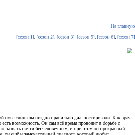
На главную
[сезон 1]
,
[сезон 2]
,
[сезон 3]
,
[сезон 5]
,
[сезон 6]
,
[сезон 7]
вой ноге слишком поздно правильно диагностировали. Как врач
 есть возможность. Он сам всё время проводит в борьбе с
но назвать почти бесчеловечным, и при этом он прекрасный
, он ещё и замечательный диагност, который любит