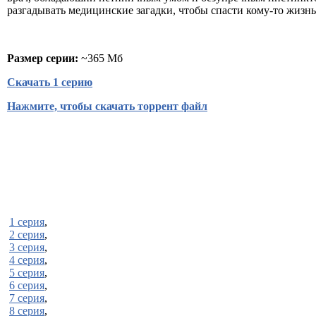
разгадывать медицинские загадки, чтобы спасти кому-то жизнь.
Размер серии:
~365 Мб
Скачать 1 серию
Нажмите, чтобы скачать торрент файл
1 серия
,
2 серия
,
3 серия
,
4 серия
,
5 серия
,
6 серия
,
7 серия
,
8 серия
,